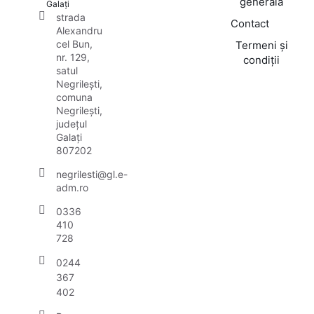
generală
Galați
strada
Contact
Alexandru
cel Bun,
Termeni și
nr. 129,
condiții
satul
Negrilești,
comuna
Negrilești,
județul
Galați
807202
negrilesti@gl.e-
adm.ro
0336
410
728
0244
367
402